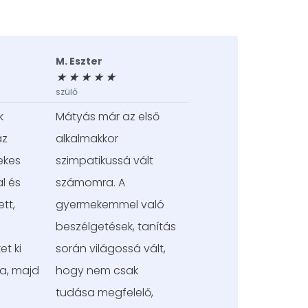
T
T
o
o
M. Eszter
v
v
á
á
★
★
★
★
★
b
b
szülő
b
b
o
o
k
Mátyás már az első
l
l
v
v
az
alkalmakkor
a
a
s
s
ekes
szimpatikussá vált
o
o
m
m
l és
számomra. A
tt,
gyermekemmel való
beszélgetések, tanítás
et ki
során világossá vált,
va, majd
hogy nem csak
tudása megfelelő,