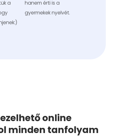
ük a
hanem érti is a
ogy
gyermekek nyelvét.
jenek:)
ezelhető online
hol minden tanfolyam