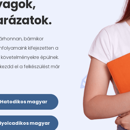
yagok,
arázatok.
bárhonnan, bármikor
tanfolyamaink kifejezetten a
gi követelményekre épülnek.
kezdd el a felkészülést már
Hatodikos magyar
Nyolcadikos magyar