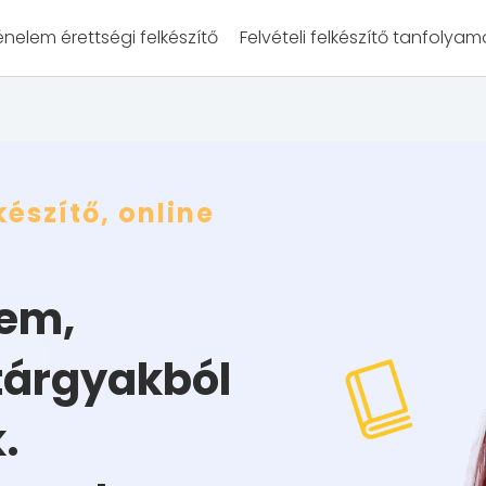
énelem érettségi felkészítő
Felvételi felkészítő tanfolyam
készítő, online
lem,
tárgyakból
.