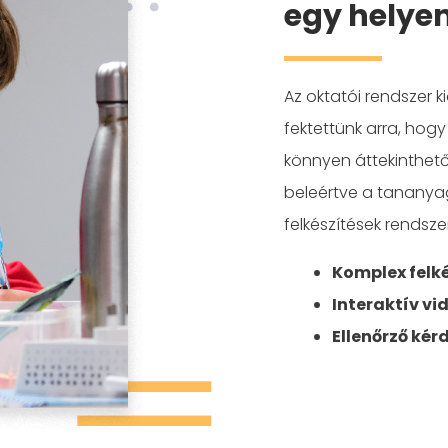
egy helyen
Az oktatói rendszer 
fektettünk arra, hogy 
könnyen áttekinthető
beleértve a tananyag
felkészítések rendsze
Komplex felk
Interaktív vi
Ellenőrző kér