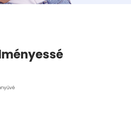
edményessé
önnyűvé