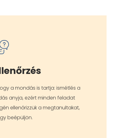
llenőrzés
ogy a mondás is tartja: ismétlés a
dás anyja, ezért minden feladat
gén ellenőrizzük a megtanultakat,
gy beépüljön.