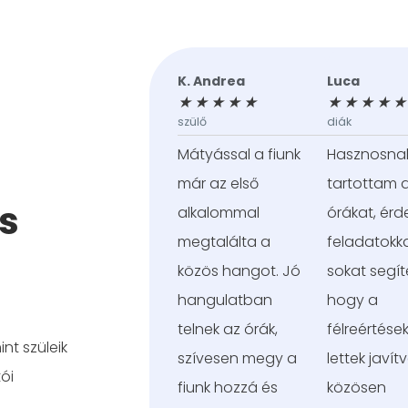
T
E
K
o
K. Andrea
Luca
v
l
ö
á
★
★
★
★
★
★
★
★
★
★
b
ő
v
szülő
diák
b
o
z
e
Mátyással a fiunk
Hasznosna
l
v
ő
t
már az első
tartottam 
a
os
k
s
alkalommal
órákat, érd
o
e
m
megtalálta a
feladatokka
z
közös hangot. Jó
sokat segíte
ő
hangulatban
hogy a
telnek az órák,
félreértések
nt szüleik
szívesen megy a
lettek javít
ói
fiunk hozzá és
közösen