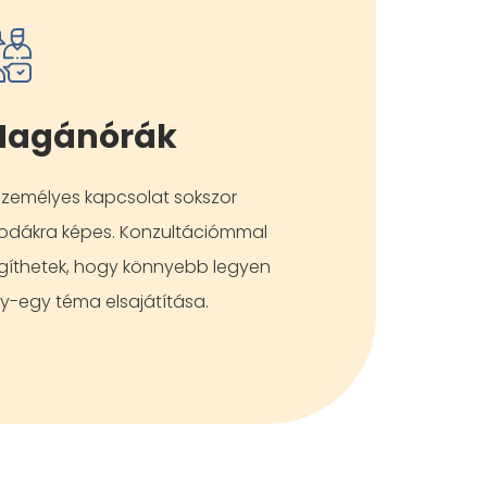
agánórák
személyes kapcsolat sokszor
odákra képes. Konzultációmmal
gíthetek, hogy könnyebb legyen
y-egy téma elsajátítása.