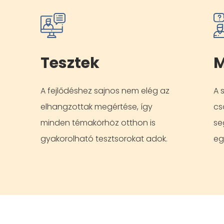
Tesztek
M
A fejlődéshez sajnos nem elég az
A 
elhangzottak megértése, így
cs
minden témakörhöz otthon is
se
gyakorolható tesztsorokat adok.
eg