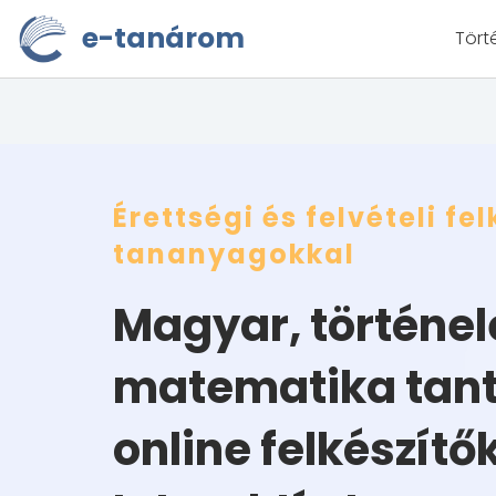
Skip
e-tanárom
Tört
to
content
Érettségi és felvételi fel
tananyagokkal
Magyar, történe
matematika tan
online felkészítők