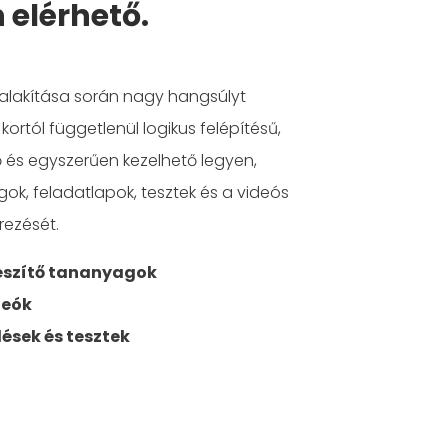
 elérhető.
kialakítása során nagy hangsúlyt
kortól függetlenül logikus felépítésű,
 és egyszerűen kezelhető legyen,
ok, feladatlapok, tesztek és a videós
rezését.
észítő tananyagok
deók
dések és tesztek