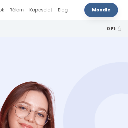
ok
Rólam
Kapcsolat
Blog
Moodle
0
Ft