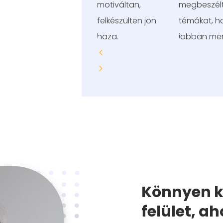
motiváltan,
megbeszélt
felkészülten jön
témákat, h
haza.
jobban men
Könnyen k
felület, a