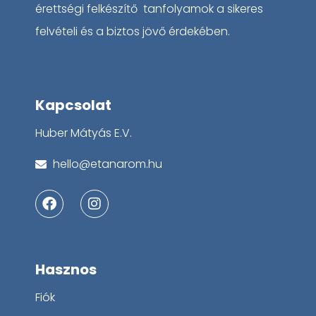
érettségi felkészítő tanfolyamok a sikeres
felvételi és a biztos jövő érdekében.
Kapcsolat
Huber Mátyás E.V.
hello@etanarom.hu
F
I
a
n
c
s
e
t
b
a
o
g
Hasznos
o
r
k
a
Fiók
m