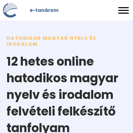
Skip
e-tanárom
to
content
HATODIKOS MAGYAR NYELV ÉS
IRODALOM
12 hetes online
hatodikos magyar
nyelv és irodalom
felvételi felkészítő
tanfolyam